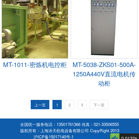
MT-1011-密炼机电控柜
MT-5038-ZKS01-500A-
1250A440V直流电机传
动柜
上一页
1
2
3
下一页
全国统一服务电话：13501761366 传真：021-33506555
版权所有：上海沐天机电设备有限公司 CopyRight 2013
沪ICP备15017140号-1
站长统计
站长统计
0.0132s