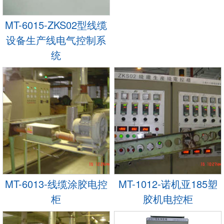
MT-6015-ZKS02型线缆
设备生产线电气控制系
统
MT-6013-线缆涂胶电控
MT-1012-诺机亚185塑
柜
胶机电控柜